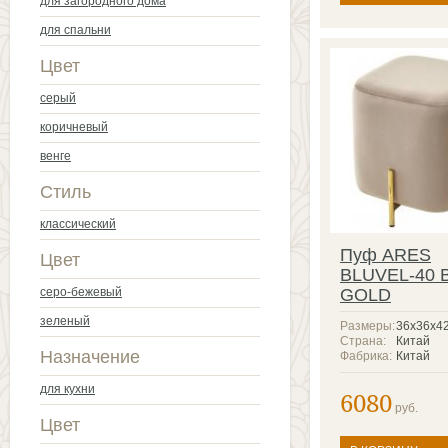
для загородного дома
для спальни
Цвет
серый
коричневый
венге
Стиль
классический
Пуф ARES
Цвет
BLUVEL-40 B
серо-бежевый
GOLD
зеленый
Размеры:
36х36х4
Страна:
Китай
Назначение
Фабрика:
Китай
для кухни
6080
руб.
Цвет