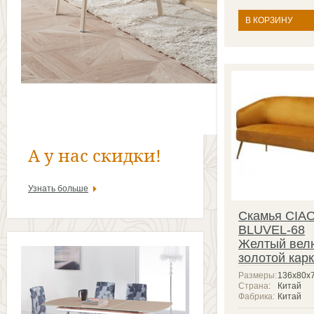
В КОРЗИНУ
А у нас скидки!
Узнать больше
Скамья CIA
BLUVEL-68
Желтый вел
золотой кар
Размеры:
136х80х
Страна:
Китай
Фабрика:
Китай