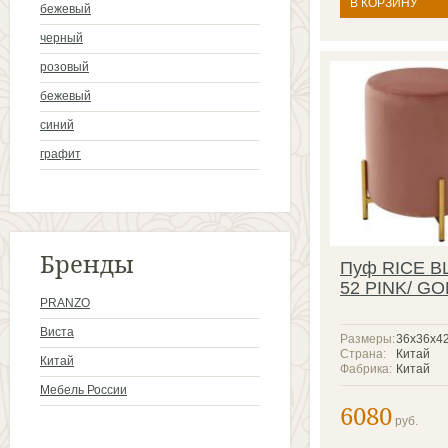
В КОРЗИНУ
бежевый
черный
розовый
бежевый
синий
графит
Бренды
Пуф RICE B
52 PINK/ G
PRANZO
Виста
Размеры:
36х36х4
Страна:
Китай
Китай
Фабрика:
Китай
Мебель России
6080
руб.