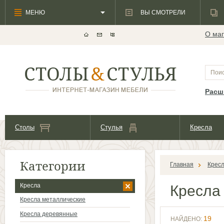
МЕНЮ
ВЫ СМОТРЕЛИ
О маг
Расш
Столы
Стулья
Кресла
Категории
Главная
Крес
Кресла
Кресла
Кресла металлические
Кресла деревянные
19
НАЙДЕНО: