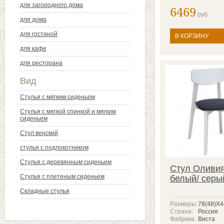
для загородного дома
6469
руб.
для дома
для гостиной
В КОРЗИНУ
для кафе
для ресторана
Вид
Стулья с мягким сиденьем
Стулья с мягкой спинкой и мягким
сиденьем
Стул венский
стулья с подлокотником
Стулья с деревянным сиденьем
Стул Оливи
Стулья с плетеным сиденьем
белый/ серы
Складные стулья
Размеры:
78(48)X
Страна:
Россия
Фабрика:
Виста