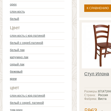
орех
К СРАВНЕНИЮ
слон.кость
белый
Цвет
слон.кость с кор.патиной
белый с сереб.патиной
белый лак
капучино лак
серый лак
бежевый
Стул Илона
крем
цвет
Размеры:
87(47)X
Страна:
Россия
слон.кость с кор.патиной
Фабрика:
Виста
белый с сереб. патиной
5963
тем.орех