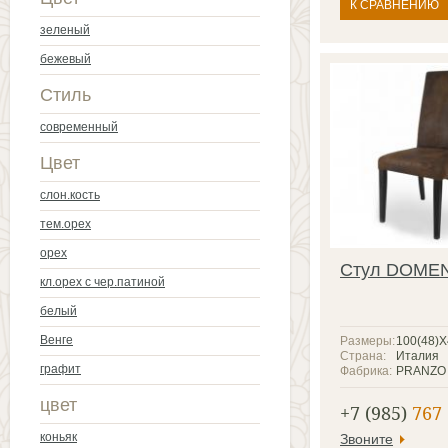
К СРАВНЕНИЮ
зеленый
бежевый
Стиль
современный
Цвет
слон.кость
тем.орех
орех
Стул DOME
кл.орех с чер.патиной
белый
Венге
Размеры:
100(48)
Страна:
Италия
графит
Фабрика:
PRANZO
цвет
+7 (985)
767 
коньяк
Звоните