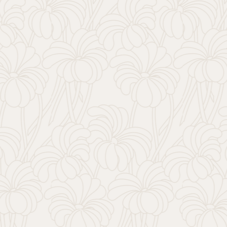
купить дешево -
это круто?
Удиви всех и купи дешевле всех!
Ты привлечешь к себе внимание
и гарантированно выделишься!
Узнать больше