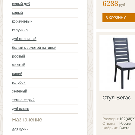
6288
серый дуб
руб.
серый
В КОРЗИНУ
коричневый
капучино
дуб молочный
белый с золотой патиной
роовый
желтый
синий
голубой
зеленый
Стул Вегас
темно-серый
дуб олово
Назначение
Размеры:
102(48)
Страна:
Россия
Фабрика:
Виста
для кухни