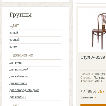
Группы
Цвет
серый
черный
венге
Назначение
Стул A-8139
для кухни
для прихожей
Размеры:
88(46)x4
для кабинета
Страна:
Польша
Фабрика:
FAMEG
для гостиной
+7 (985)
767 
для загородного дома
для спальни
Звоните
Цвет