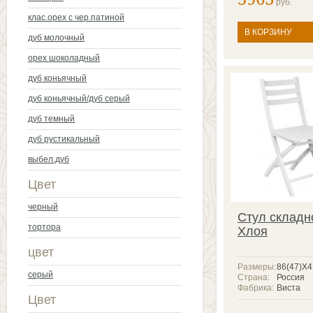
руб.
клас.орех с чер.патиной
В КОРЗИНУ
дуб молочный
орех шоколадный
дуб коньячный
дуб коньячный/дуб серый
дуб темный
дуб рустикальный
выбел.дуб
Цвет
черный
Стул складн
тортора
Хлоя
цвет
Размеры:
86(47)X
серый
Страна:
Россия
Фабрика:
Виста
Цвет