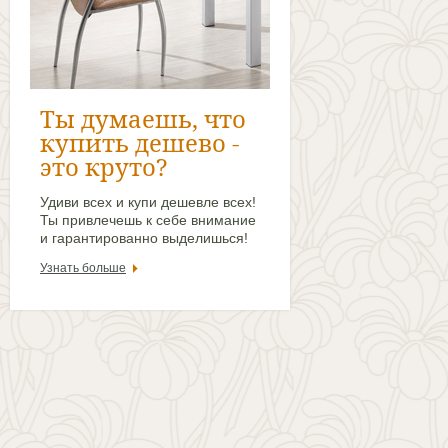
уже совсем
некуда
То жизнь становится тусклой и
неинтересной ибо нечего
больше искать!
Узнать больше
Ты думаешь, что