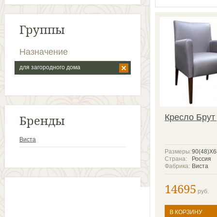
Группы
Назначение
для загородного дома
Бренды
Кресло Брут
Виста
Размеры:
90(48)Х
Страна:
Россия
Фабрика:
Виста
14695
руб.
В КОРЗИНУ