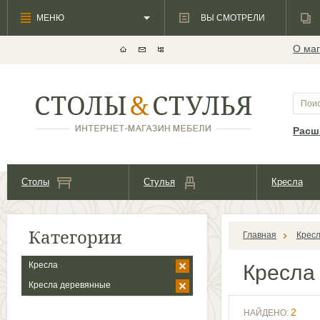
МЕНЮ
ВЫ СМОТРЕЛИ
О маг
Расш
Столы
Стулья
Кресла
Категории
Главная
Крес
Кресла
Кресл
Кресла деревянные
2
НАЙДЕНО: