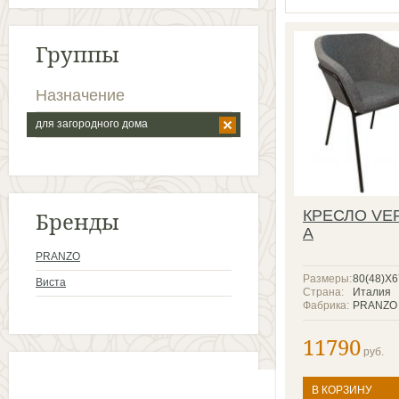
Группы
Назначение
для загородного дома
Бренды
КРЕСЛО VE
A
PRANZO
Размеры:
80(48)X
Виста
Страна:
Италия
Фабрика:
PRANZO
11790
руб.
В КОРЗИНУ