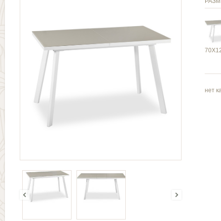
РАЗМ
70Х1
нет к