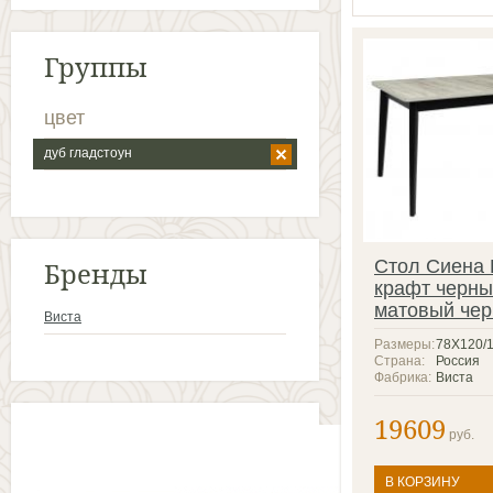
Группы
цвет
дуб гладстоун
Бренды
Стол Сиена 
крафт черны
матовый че
Виста
Размеры:
78Х120/
Страна:
Россия
Фабрика:
Виста
19609
руб.
В КОРЗИНУ