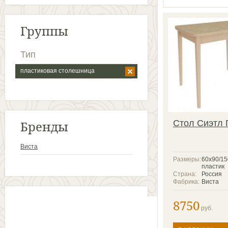
Группы
Тип
пластиковая столешница
Бренды
Стол Сиэтл 
Виста
Размеры:
60x90/15
пластик
Страна:
Россия
Фабрика:
Виста
8750
руб.