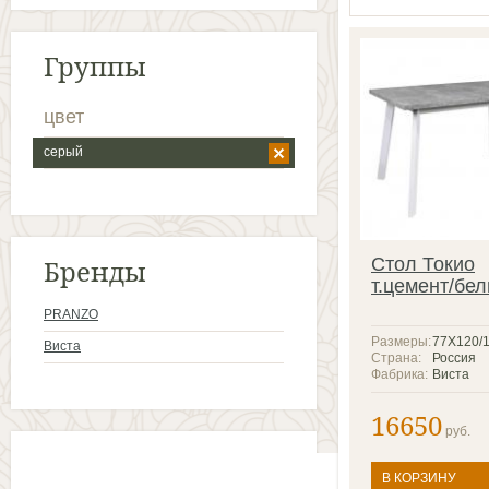
Группы
цвет
серый
Бренды
Стол Токио
т.цемент/бе
PRANZO
Размеры:
77X120/
Виста
Страна:
Россия
Фабрика:
Виста
16650
руб.
В КОРЗИНУ