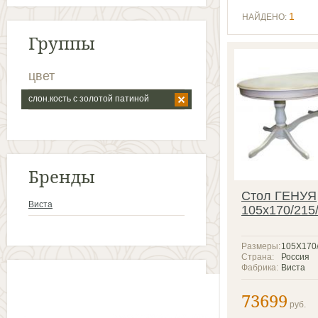
1
НАЙДЕНО:
Группы
цвет
слон.кость с золотой патиной
Бренды
Стол ГЕНУЯ
Виста
105x170/215
Размеры:
105Х170/
Страна:
Россия
Фабрика:
Виста
73699
руб.