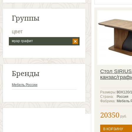
Группы
цвет
муар графит
Бренды
Стол SIRIUS
канзас/граф
Мебель России
Размеры:
80Х120/
Страна:
Россия
Фабрика:
Мебель 
20350
руб.
В КОРЗИНУ