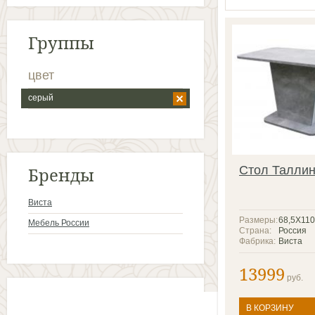
Группы
цвет
серый
Бренды
Стол Талли
Виста
Размеры:
68,5Х110
Мебель России
Страна:
Россия
Фабрика:
Виста
13999
руб.
В КОРЗИНУ