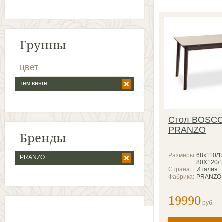
Группы
цвет
тем.венге
Стол BOSC
PRANZO
Бренды
Размеры:
68x110/1
PRANZO
80Х120/
Страна:
Италия
Фабрика:
PRANZO
19990
руб.