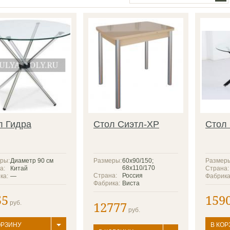
л Гидра
Стол Сиэтл-ХР
Стол
ры:
Диаметр 90 см
Размеры:
60x90/150;
Размер
68x110/170
а:
Китай
Страна:
Страна:
Россия
ка:
—
Фабрика
Фабрика:
Виста
55
159
12777
руб.
руб.
ОРЗИНУ
В КОР