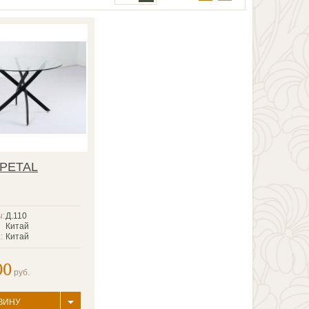
 PETAL
ы:
Д.110
Китай
:
Китай
00
руб.
ЗИНУ