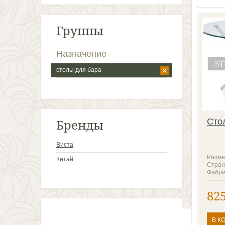
Группы
Назначение
столы для бара
Бренды
Сто
Виста
Разме
Китай
Стран
Фабри
82
В К