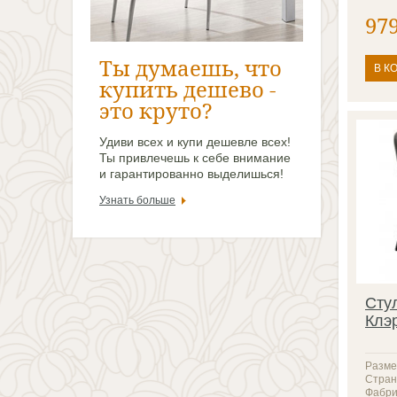
97
Ты думаешь, что
В К
купить дешево -
это круто?
Удиви всех и купи дешевле всех!
Ты привлечешь к себе внимание
и гарантированно выделишься!
Узнать больше
Сту
Клэ
Разме
Стран
Фабри