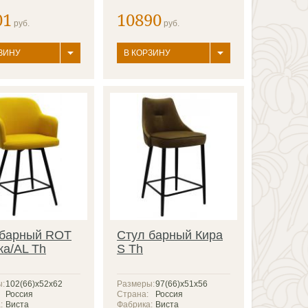
01
10890
руб.
руб.
ЗИНУ
В КОРЗИНУ
 барный ROT
Стул барный Кира
а/AL Th
S Th
ы:
102(66)х52х62
Размеры:
97(66)x51x56
Россия
Страна:
Россия
:
Виста
Фабрика:
Виста