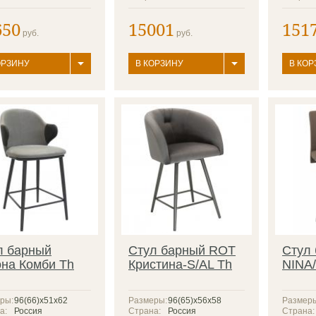
650
15001
151
руб.
руб.
ОРЗИНУ
В КОРЗИНУ
В КОР
л барный
Стул барный ROT
Стул
на Комби Th
Кристина-S/AL Th
NINA/
ры:
96(66)x51x62
Размеры:
96(65)х56х58
Размер
а:
Россия
Страна:
Россия
Страна: