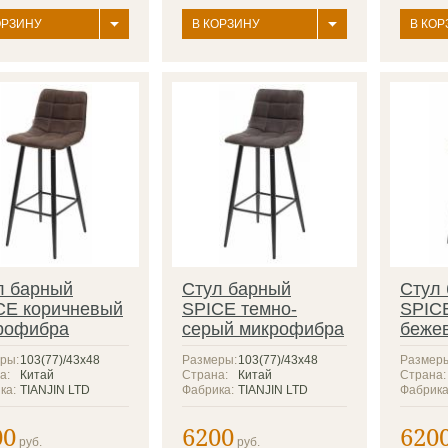
ОРЗИНУ
В КОРЗИНУ
В КОР
л барный
Стул барный
Стул
CE коричневый
SPICE темно-
SPICE
рофибра
серый микрофибра
беже
ры:
103(77)/43х48
Размеры:
103(77)/43х48
Размер
а:
Китай
Страна:
Китай
Страна:
ка:
TIANJIN LTD
Фабрика:
TIANJIN LTD
Фабрика
00
6200
620
руб.
руб.