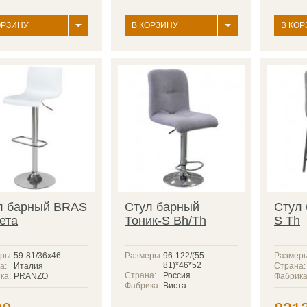
ОРЗИНУ
В КОРЗИНУ
В КОР
л барный BRAS
Стул барный
Стул 
ета
Тоник-S Bh/Th
S Th
ры:
59-81/36х46
Размеры:
96-122/(55-
Размер
81)*46*52
а:
Италия
Страна:
Страна:
Россия
ка:
PRANZO
Фабрика
Фабрика:
Виста