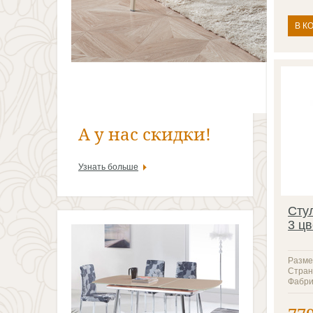
В К
А у нас скидки!
Узнать больше
Сту
3 цв
Разме
Стран
Фабри