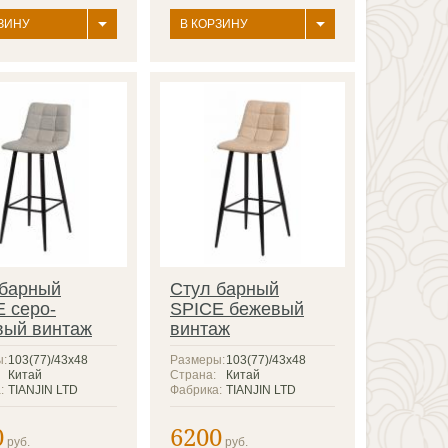
ЗИНУ
В КОРЗИНУ
 барный
Стул барный
 серо-
SPICE бежевый
вый винтаж
винтаж
ы:
103(77)/43х48
Размеры:
103(77)/43х48
Китай
Страна:
Китай
:
TIANJIN LTD
Фабрика:
TIANJIN LTD
0
6200
руб.
руб.