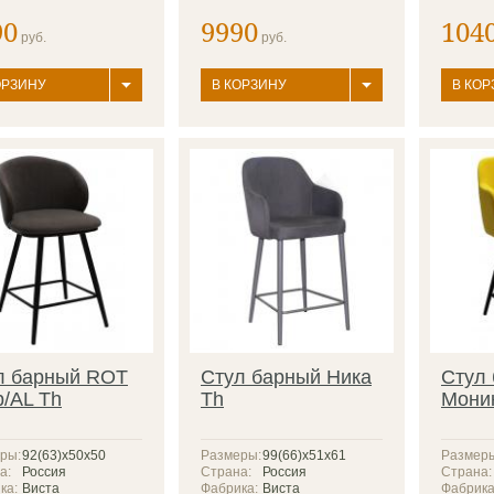
90
9990
104
руб.
руб.
ОРЗИНУ
В КОРЗИНУ
В КОР
л барный ROT
Стул барный Ника
Стул
р/AL Th
Th
Моник
ры:
92(63)х50х50
Размеры:
99(66)x51x61
Размер
а:
Россия
Страна:
Россия
Страна:
ка:
Виста
Фабрика:
Виста
Фабрика