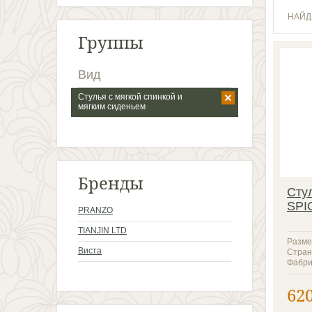
НАЙД
Группы
Вид
Стулья с мягкой спинкой и
мягким сиденьем
Бренды
Сту
SPI
PRANZO
TIANJIN LTD
Разме
Виста
Стран
Фабри
62