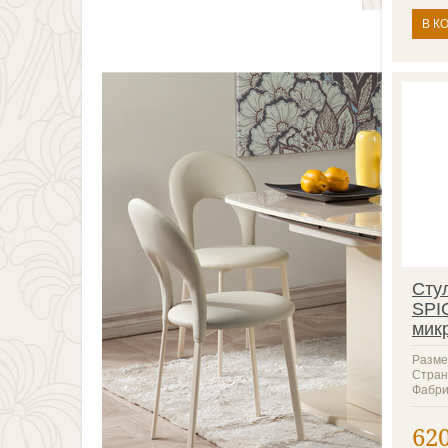
В К
Сту
SPI
мик
Разме
Стран
Фабри
62