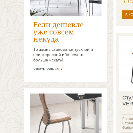
77
В К
Если дешевле
уже совсем
некуда
То жизнь становится тусклой и
неинтересной ибо нечего
больше искать!
Узнать больше
Сту
VE
Разме
Стран
Фабри