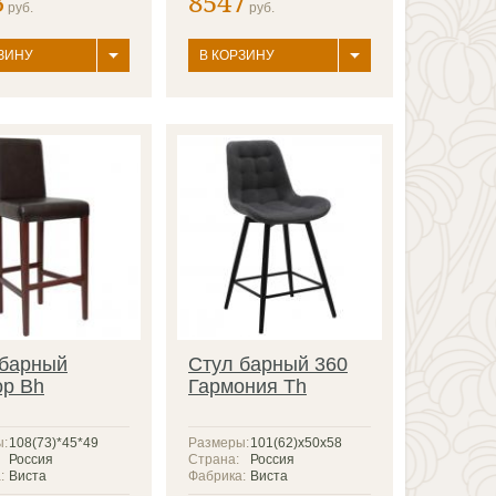
3
8547
руб.
руб.
ЗИНУ
В КОРЗИНУ
 барный
Стул барный 360
ор Bh
Гармония Th
ы:
108(73)*45*49
Размеры:
101(62)х50х58
Россия
Страна:
Россия
:
Виста
Фабрика:
Виста