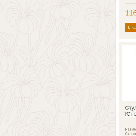
11
В К
Сту
Юно
Разме
Стран