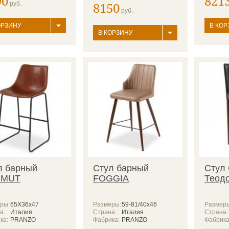
90
821
8150
руб.
руб.
ОРЗИНУ
В КОР
В КОРЗИНУ
л барный
Стул барный
Стул
RMUT
FOGGIA
Теод
ры:
65Х36х47
Размеры:
59-81/40х46
Размер
а:
Италия
Страна:
Италия
Страна:
ка:
PRANZO
Фабрика:
PRANZO
Фабрика