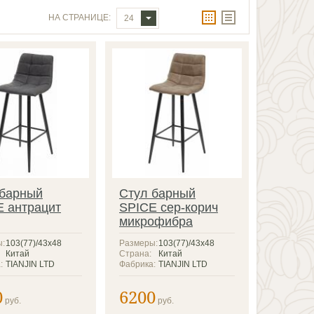
НА СТРАНИЦЕ:
24
 барный
Стул барный
E антрацит
SPICE сер-корич
микрофибра
ы:
103(77)/43х48
Размеры:
103(77)/43х48
Китай
Страна:
Китай
:
TIANJIN LTD
Фабрика:
TIANJIN LTD
0
6200
руб.
руб.