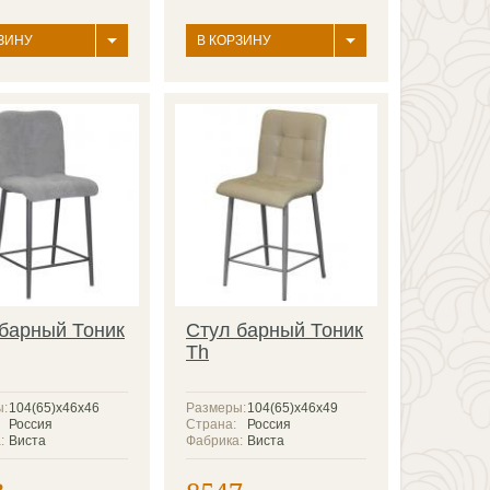
ЗИНУ
В КОРЗИНУ
барный Тоник
Стул барный Тоник
Th
ы:
104(65)х46х46
Размеры:
104(65)х46х49
Россия
Страна:
Россия
:
Виста
Фабрика:
Виста