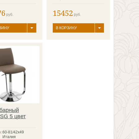
76
15452
руб.
руб.
ЗИНУ
В КОРЗИНУ
 барный
SG 5 цвет
ы:
60-81/42х49
Италия