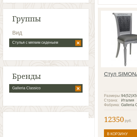
Группы
Вид
Стулья с мягким сиденьем
Бренды
Стул SIMON
Galleria Classico
Размеры:
94(52)X
Страна:
Италия
Фабрика:
Galleria 
12350
руб.
В КОРЗИНУ