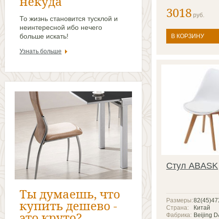
некуда
3018
руб.
То жизнь становится тусклой и
неинтересной ибо нечего
больше искать!
В КОРЗИНУ
Узнать больше
Стул ABASK
Ты думаешь, что
Размеры:
82(45)4
купить дешево -
Страна:
Китай
это круто?
Фабрика:
Beijing 