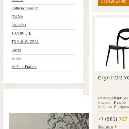
FAMEG
К СРАВНЕНИЮ
Galleria Classico
PALMA
PRANZO
TIANJIN LTD
TS MUL.GLOBAL
Виста
Китай
Мебель России
Стул FOR Y
Размеры:
83(45)4
Страна:
Италия
Фабрика:
Calligaris
+7 (985)
767 
Звоните