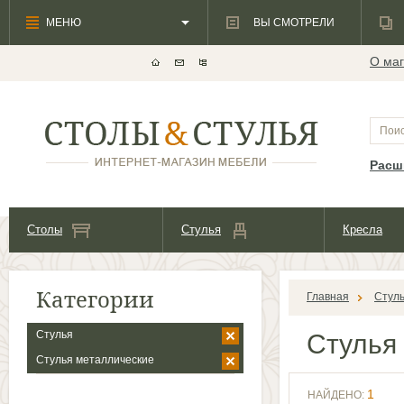
МЕНЮ
ВЫ СМОТРЕЛИ
О маг
Расш
Столы
Стулья
Кресла
Категории
Главная
Стул
Стулья
Стулья
Стулья металлические
1
НАЙДЕНО: