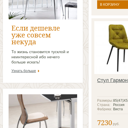
В КОРЗИНУ
Если дешевле
уже совсем
некуда
То жизнь становится тусклой и
неинтересной ибо нечего
больше искать!
Узнать больше
Стул Гармон
Размеры:
85(47)X
Страна:
Россия
Фабрика:
Виста
7230
руб.