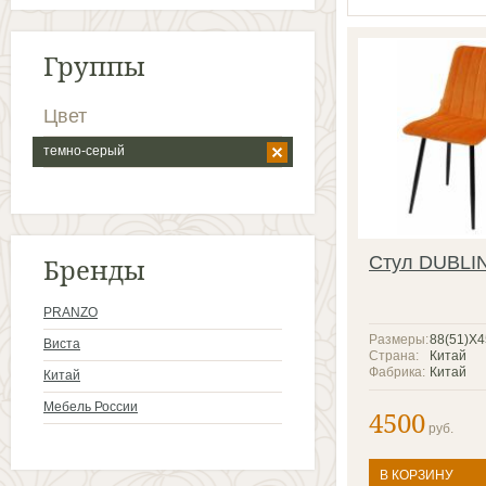
Группы
Цвет
темно-серый
Бренды
Стул DUBLI
PRANZO
Размеры:
88(51)X
Виста
Страна:
Китай
Фабрика:
Китай
Китай
Мебель России
4500
руб.
В КОРЗИНУ