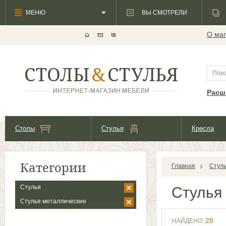
МЕНЮ
ВЫ СМОТРЕЛИ
О маг
Расш
Столы
Стулья
Кресла
Категории
Главная
Стул
Стулья
Стулья
Стулья металлические
28
НАЙДЕНО: