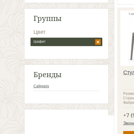
Группы
Цвет
графит
Бренды
Сту
Calligaris
Разме
Стран
Фабри
+7 (
Звон