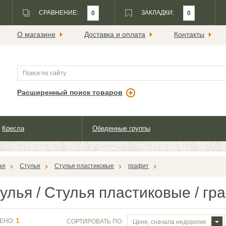
СРАВНЕНИЕ:
ЗАКЛАДКИ:
0
0
О магазине
Доставка и оплата
Контакты
Расширенный поиск товаров
Кресла
Обеденные группы
ая
Стулья
Cтулья пластиковые
графит
улья
/
Cтулья пластиковые
/
гр
1
ЕНО:
СОРТИРОВАТЬ ПО:
Цене, сначала недорогие