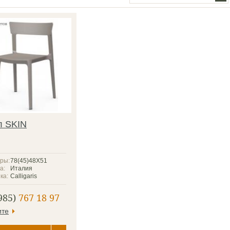
л SKIN
ры:
78(45)48Х51
а:
Италия
ка:
Calligaris
985)
767 18 97
ите