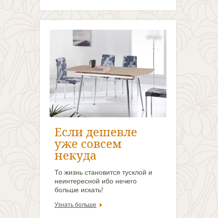
некуда
То жизнь становится тусклой и
неинтересной ибо нечего
больше искать!
Узнать больше
Ты думаешь, что
купить дешево -
это круто?