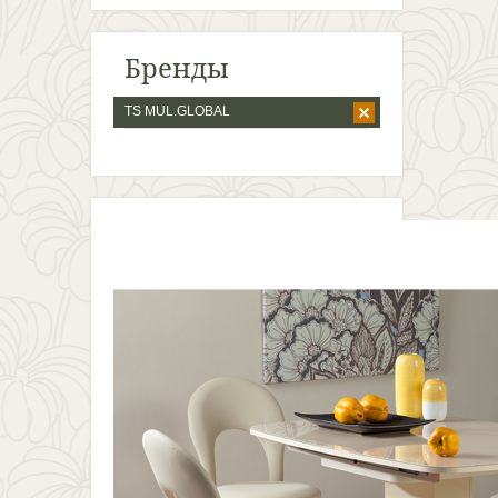
Бренды
TS MUL.GLOBAL
А летом еще
дешевле, чем