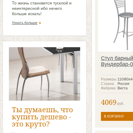
То жизнь становится тусклой и
неинтересной ибо нечего
больше искать!
Узнать больше
Стул барны
Вундербар-0
Размеры:
110/80х4
Страна:
Россия
Фабрика:
Виста
4069
руб.
Ты думаешь, что
купить дешево -
В КОРЗИНУ
это круто?