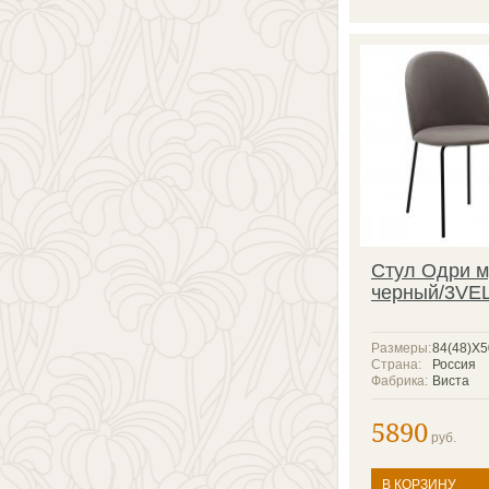
Стул Одри м
черный/3VE
Размеры:
84(48)X
Страна:
Россия
Фабрика:
Виста
5890
руб.
В КОРЗИНУ