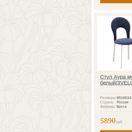
Стул Аура м
белый/3VEL
Размеры:
86(48)X
Страна:
Россия
Фабрика:
Виста
5890
руб.