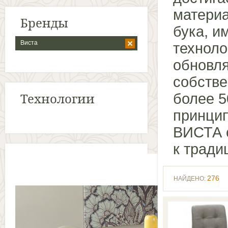
материа
Бренды
бука, и
Виста
техноло
обновля
собстве
Технологии
более 5
принци
ВИСТА с
к тради
276
НАЙДЕНО: