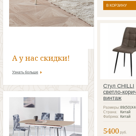
В КОРЗИНУ
А у нас скидки!
Узнать больше
Стул CHILLI
светло-кори
винтаж
Размеры:
89(50)X
Страна:
Китай
Фабрика:
Китай
5400
руб.