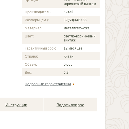
Артикул:
CHILLI светло-
коричневый винтаж
Производитель:
Китай
Размеры (см.):
89(50)X46X55
Материал:
металл/экокожа
Цвет:
светло-коричневый
винтаж
Гарантийный срок:
12 месяцев
Страна:
Китай
Объем:
0.055
Вес:
6.2
Подробные характеристики
Инструкции
Задать вопрос