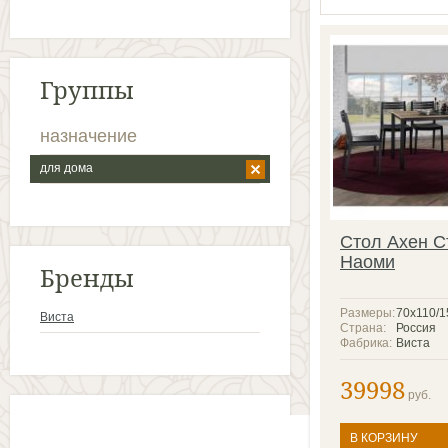
Группы
назначение
для дома
Стол Ахен С
Наоми
Бренды
Размеры:
70х110/1
Виста
Страна:
Россия
Фабрика:
Виста
39998
руб.
В КОРЗИНУ