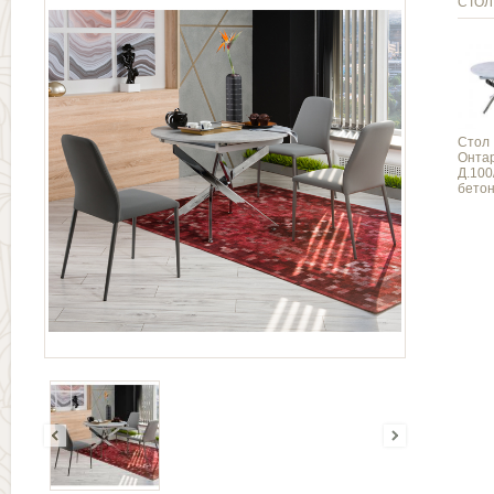
СТОЛ
Стол
Онта
Д.100
бетон