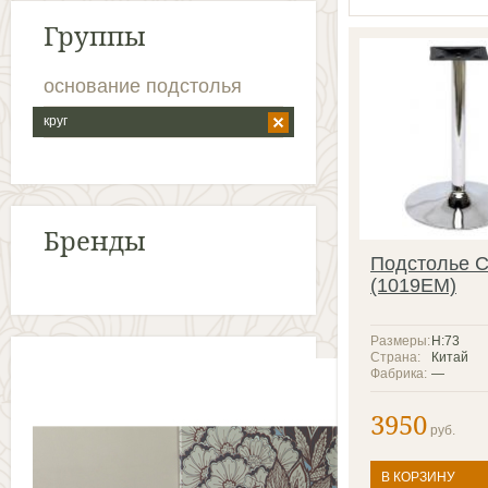
Группы
основание подстолья
круг
Бренды
Подстолье 
(1019ЕМ)
Размеры:
Н:73
Страна:
Китай
Фабрика:
—
3950
руб.
В КОРЗИНУ