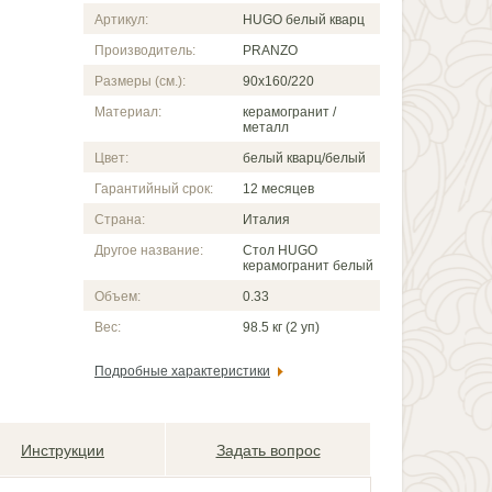
Артикул:
HUGO белый кварц
Производитель:
PRANZO
Размеры (см.):
90х160/220
Материал:
керамогранит /
металл
Цвет:
белый кварц/белый
Гарантийный срок:
12 месяцев
Страна:
Италия
Другое название:
Стол HUGO
керамогранит белый
Объем:
0.33
Вес:
98.5 кг (2 уп)
Подробные характеристики
Инструкции
Задать вопрос