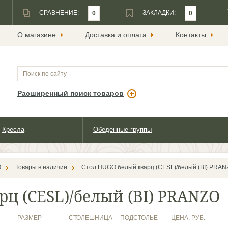
СРАВНЕНИЕ:
ЗАКЛАДКИ:
0
0
О магазине
Доставка и оплата
Контакты
Расширенный поиск товаров
Кресла
Обеденные группы
O
Товары в наличии
Стол HUGO белый кварц (CESL)/белый (BI) PRAN
ц (CESL)/белый (BI) PRANZO
РАЗМЕР
СТОЛЕШНИЦА
ПОДСТОЛЬЕ
ЦЕНА, РУБ.