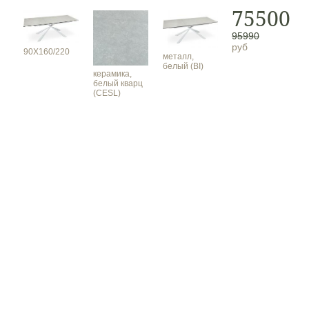
75500
95990
руб
90Х160/220
металл,
белый (BI)
керамика,
белый кварц
(CESL)