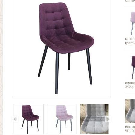
СПИ
метал
граф
велюр
3Velu
иск. 
5EL9