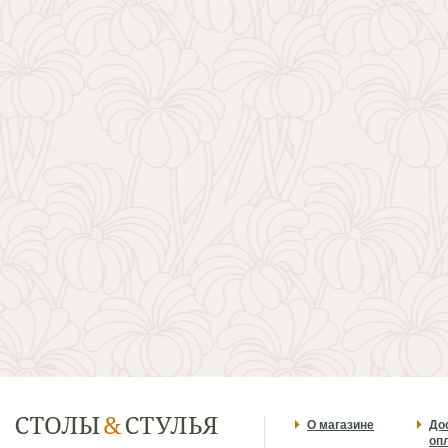
О магазине
До
оп