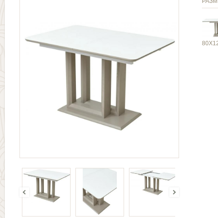
РАЗМ
80Х1