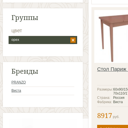
Группы
цвет
орех
Бренды
Стол Париж
PRANZO
Размеры:
60x90/15
Виста
70x110/1
Страна:
Россия
Фабрика:
Виста
8917
руб.