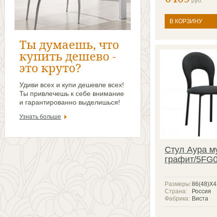
руб.
В КОРЗИНУ
Ты думаешь, что
купить дешево -
это круто?
Удиви всех и купи дешевле всех!
Ты привлечешь к себе внимание
и гарантированно выделишься!
Узнать больше
Стул Аура м
графит/5FG
Размеры:
86(48)X
Страна:
Россия
Фабрика:
Виста