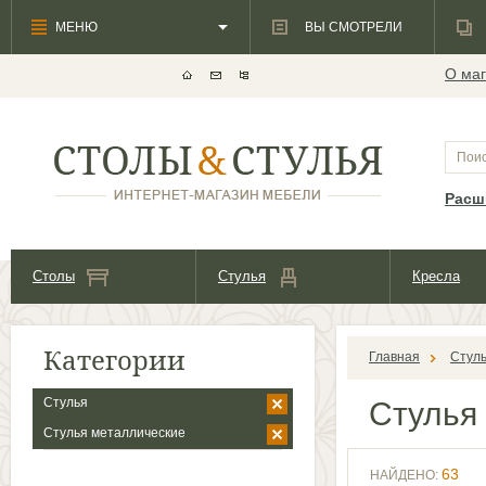
МЕНЮ
ВЫ СМОТРЕЛИ
О маг
Расш
Столы
Стулья
Кресла
Категории
Главная
Стул
Стулья
Стулья
Стулья металлические
63
НАЙДЕНО: