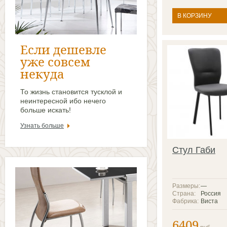
В КОРЗИНУ
Если дешевле
уже совсем
некуда
То жизнь становится тусклой и
неинтересной ибо нечего
больше искать!
Узнать больше
Стул Габи
Размеры:
—
Страна:
Россия
Фабрика:
Виста
6409