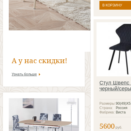
В КОРЗИНУ
А у нас скидки!
Узнать больше
Стул Швепс
черный/сер
Размеры:
90(49)X
Страна:
Россия
Фабрика:
Виста
5600
руб.