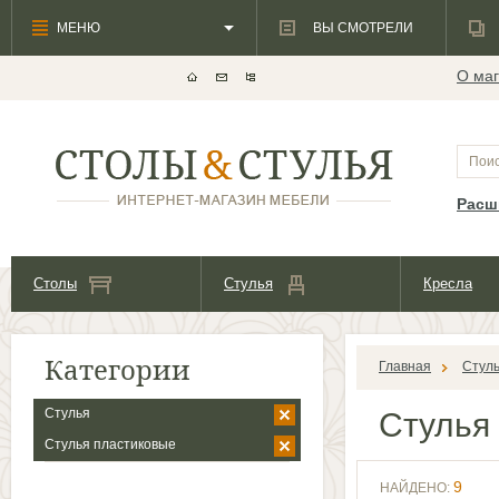
МЕНЮ
ВЫ СМОТРЕЛИ
О маг
Расш
Столы
Стулья
Кресла
Категории
Главная
Стул
Стулья
Стулья
Cтулья пластиковые
9
НАЙДЕНО: