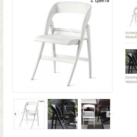
полип
белый
полип
черный