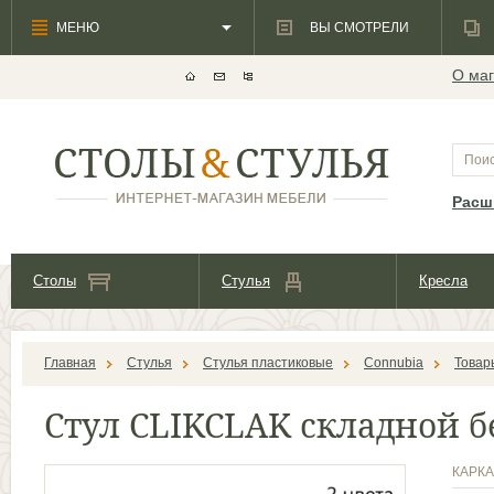
МЕНЮ
ВЫ СМОТРЕЛИ
О маг
Расш
Столы
Стулья
Кресла
Главная
Стулья
Cтулья пластиковые
Connubia
Товар
Стул CLIKCLAK складной б
КАРК