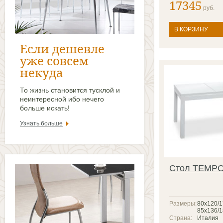
17345
руб.
В КОРЗИНУ
Если дешевле
уже совсем
некуда
То жизнь становится тусклой и
неинтересной ибо нечего
больше искать!
Узнать больше
Стол TEMP
Размеры:
80х120/1
85x136/1
Страна:
Италия