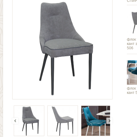
СПИ
флок
кант 
506
флок
кант 