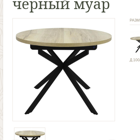
черный муар
РАЗМ
Д.100