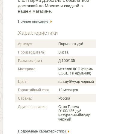
стол Парма Д.100/145 с бесплатной
доставкой по Москве и скидкой в
нашем магазине.
Полное описание
Характеристики
Артикул:
Парма нат.дуб
Производитель:
Виста
Размеры (см.):
Д.100/135
Материал:
металл/ ДСП фирмы
EGGER (Германия)
Цвет:
нат.дуб/муар черный
Гарантийный срок:
12 месяцев
Страна:
Россия
Другое название:
Стол Парма
D100/135 дуб
натуральный/муар
черный
Подробные характеристики