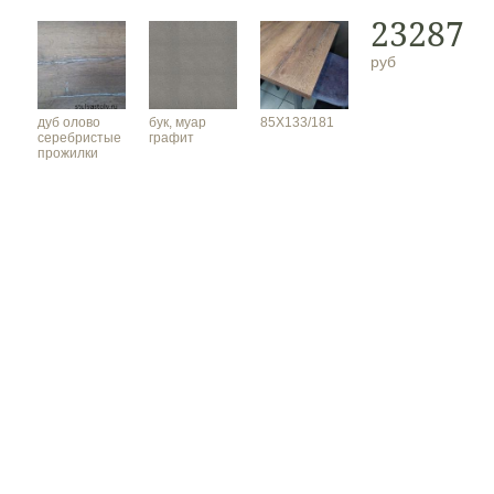
23287
руб
дуб олово
бук, муар
85Х133/181
серебристые
графит
прожилки