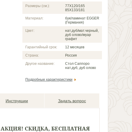
Размеры (см.):
77X120/165
85Х133/181
Материал:
бук/ламинат EGGER
(Германия)
Цвет:
нат.дуб/мат.черный,
дуб олово/муар
графит
Гарантийный срок:
12 месяцев
Страна:
Россия
Другое название:
Стол Саппоро
нат.дуб, дуб олово
Подробные характеристики
Инструкции
Задать вопрос
 АКЦИЯ
!
СКИДКА, БЕСПЛАТНАЯ