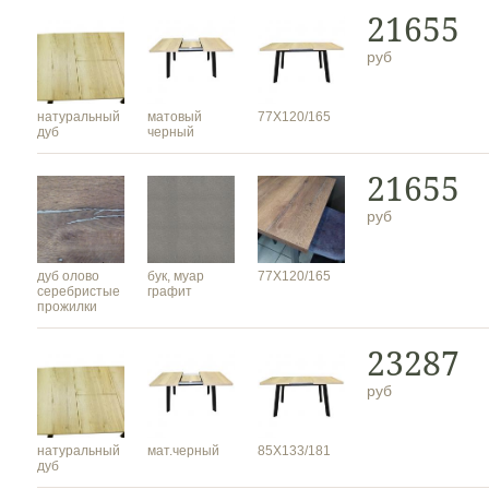
21655
руб
натуральный
матовый
77Х120/165
дуб
черный
21655
руб
дуб олово
бук, муар
77Х120/165
серебристые
графит
прожилки
23287
руб
натуральный
мат.черный
85Х133/181
дуб