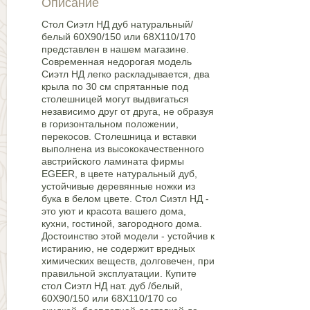
Описание
Стол Сиэтл НД дуб натуральный/
белый 60Х90/150 или 68Х110/170
представлен в нашем магазине.
Современная недорогая модель
Сиэтл НД легко раскладывается, два
крыла по 30 см спрятанные под
столешницей могут выдвигаться
независимо друг от друга, не образуя
в горизонтальном положении,
перекосов. Столешница и вставки
выполнена из высококачественного
австрийского ламината фирмы
EGEER, в цвете натуральный дуб,
устойчивые деревянные ножки из
бука в белом цвете. Стол Сиэтл НД -
это уют и красота вашего дома,
кухни, гостиной, загородного дома.
Достоинство этой модели - устойчив к
истиранию, не содержит вредных
химических веществ, долговечен, при
правильной эксплуатации. Купите
стол Сиэтл НД нат. дуб /белый,
60Х90/150 или 68Х110/170 со