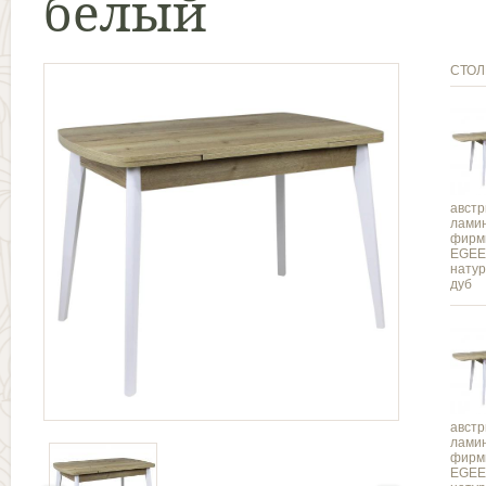
белый
СТО
австр
лами
фирм
EGEE
нату
дуб
австр
лами
фирм
EGEE