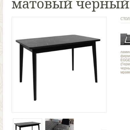
матовый черный 
СТО
лами
фирм
EGG
(Герм
черн
мрам